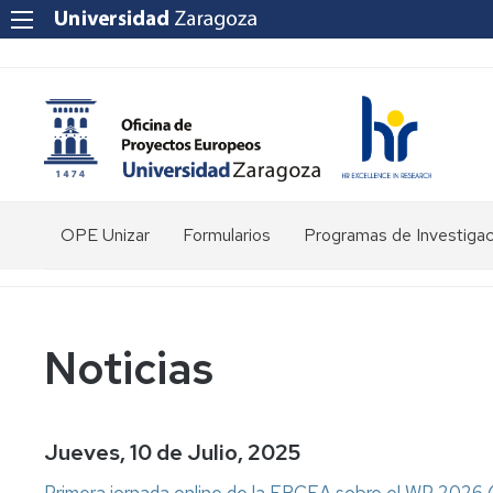
OPE Unizar
Formularios
Programas de Investigac
¿Quienes
somos?
Personal
Noticias
Estructura
Herramientas
Jueves, 10 de Julio, 2025
Primera jornada online de la ERCEA sobre el WP 2026