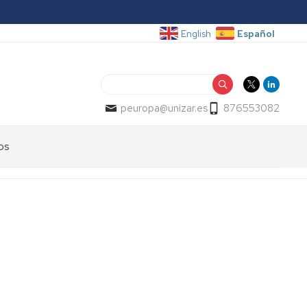
Español
English
Buscar
peuropa@unizar.es
876553082
os