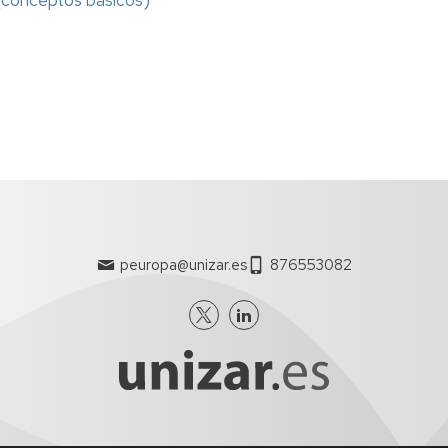
OPE
Comisión
de
calidad
peuropa@unizar.es
876553082