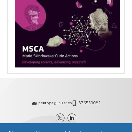
peuropa@unizar.es
876553082