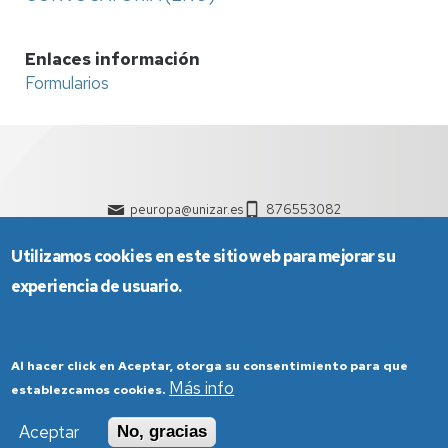
Enlaces información
Formularios
peuropa@unizar.es
876553082
Utilizamos cookies en este sitio web para mejorar su
experiencia de usuario.
Al hacer click en Aceptar, otorga su consentimiento para que
Más info
establezcamos cookies.
Aviso Legal
Condiciones generales de uso
Aceptar
No, gracias
Política de Privacidad
Política de Cookies