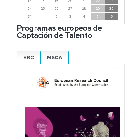
17
18
19
20
21
22
23
24
25
26
27
28
29
30
31
1
2
3
4
5
6
Programas europeos de
Captación de Talento
ERC
MSCA