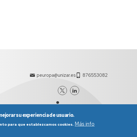
peuropa@unizar.es
876553082
mejorar su experiencia de usuario.
Más info
iento para que establezcamos cookies.
nes generales de uso
Política de Privacidad
Política de Cookies