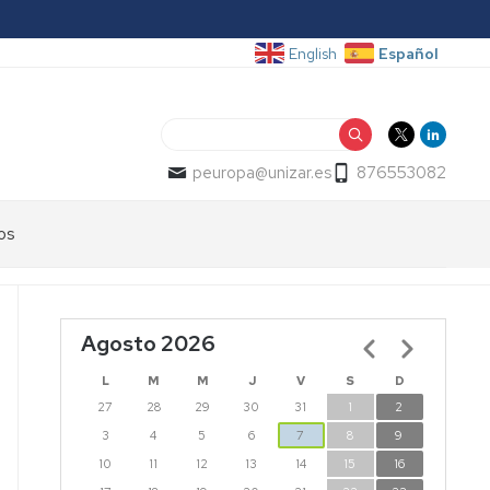
Español
English
Buscar
peuropa@unizar.es
876553082
os
Agosto 2026
Paginación
L
M
M
J
V
S
D
27
28
29
30
31
1
2
3
4
5
6
7
8
9
10
11
12
13
14
15
16