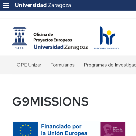
OPE Unizar
Formularios
Programas de Investigac
¿Quienes
somos?
Personal
G9MISSIONS
Estructura
Herramientas