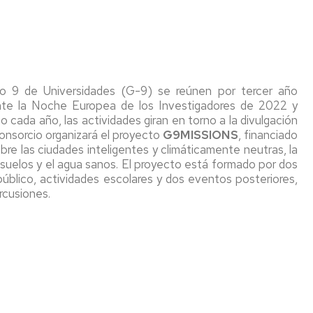
OPE
Comisión
de
calidad
po 9 de Universidades (G-9) se reúnen por tercer año
nte la Noche Europea de los Investigadores de 2022 y
 cada año, las actividades giran en torno a la divulgación
consorcio organizará el proyecto
G9MISSIONS
, financiado
re las ciudades inteligentes y climáticamente neutras, la
s suelos y el agua sanos. El proyecto está formado por dos
público, actividades escolares y dos eventos posteriores,
rcusiones.