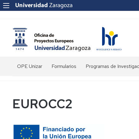
OPE Unizar
Formularios
Programas de Investigac
¿Quienes
somos?
Personal
EUROCC2
Estructura
Herramientas