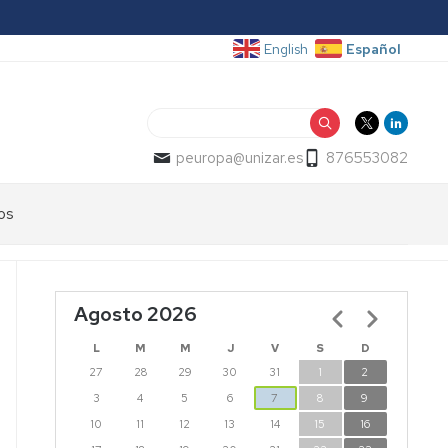
Español
English
Buscar
peuropa@unizar.es
876553082
os
Agosto 2026
Paginación
L
M
M
J
V
S
D
27
28
29
30
31
1
2
3
4
5
6
7
8
9
10
11
12
13
14
15
16