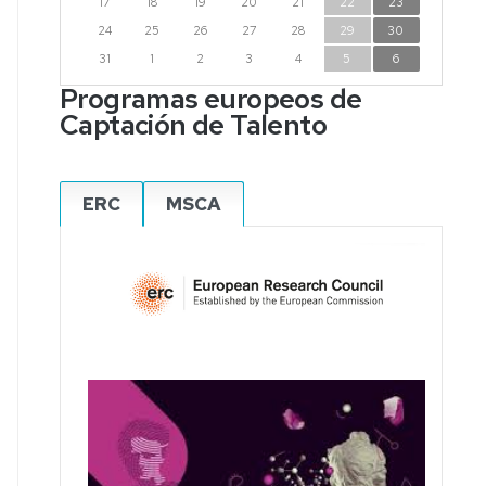
17
18
19
20
21
22
23
24
25
26
27
28
29
30
31
1
2
3
4
5
6
Programas europeos de
Captación de Talento
ERC
MSCA