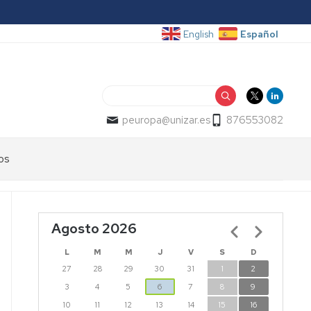
Español
English
Buscar
peuropa@unizar.es
876553082
os
Agosto 2026
Paginación
L
M
M
J
V
S
D
27
28
29
30
31
1
2
3
4
5
6
7
8
9
10
11
12
13
14
15
16