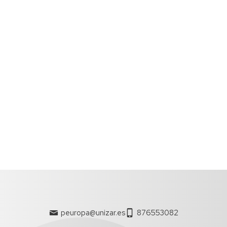
peuropa@unizar.es
876553082