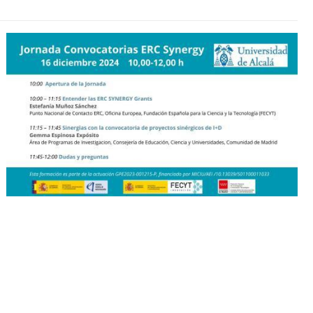
procesos
ERC
OPE
Comisión
de
calidad