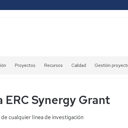
ión
Proyectos
Recursos
Calidad
Gestión proyect
2007-
Mejora
2013
continua
2014-
Carta
a ERC Synergy Grant
2020
de
Servicios
2021-
 de cualquier línea de investigación
2026
Mapa
de