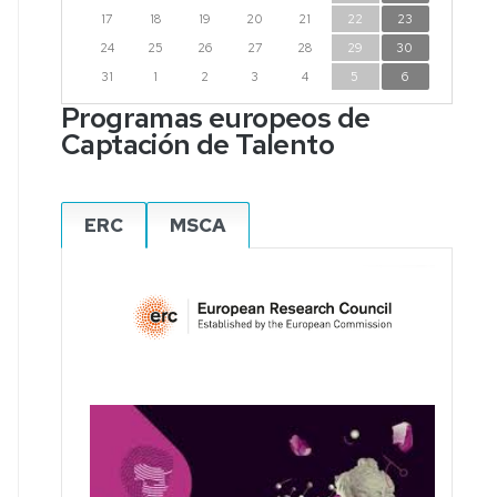
17
18
19
20
21
22
23
24
25
26
27
28
29
30
31
1
2
3
4
5
6
Programas europeos de
Captación de Talento
ERC
MSCA