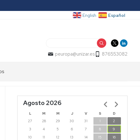
Español
English
Buscar
peuropa@unizar.es
876553082
os
Agosto 2026
Paginación
L
M
M
J
V
S
D
27
28
29
30
31
1
2
3
4
5
6
7
8
9
10
11
12
13
14
15
16