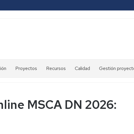
ión
Proyectos
Recursos
Calidad
Gestión proyect
2007-
Mejora
2013
continua
2014-
Carta
online MSCA DN 2026:
2020
de
Servicios
2021-
2026
Mapa
de