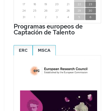
17
18
19
20
21
22
23
24
25
26
27
28
29
30
31
1
2
3
4
5
6
Programas europeos de
Captación de Talento
ERC
MSCA