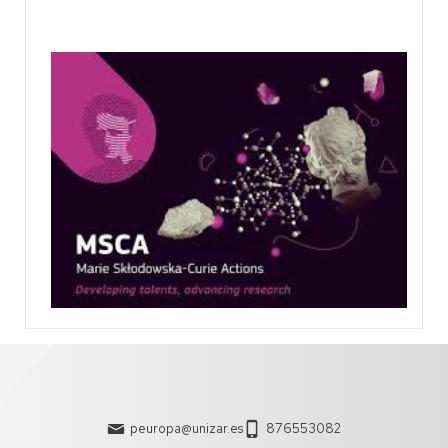
peuropa@unizar.es
876553082