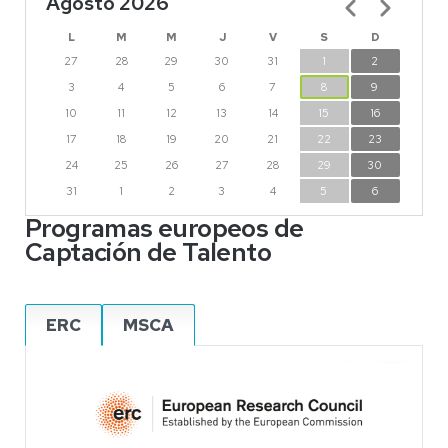
Agosto 2026
Paginación
L
M
M
J
V
S
D
27
28
29
30
31
1
2
3
4
5
6
7
8
9
10
11
12
13
14
15
16
17
18
19
20
21
22
23
24
25
26
27
28
29
30
31
1
2
3
4
5
6
Programas europeos de
Captación de Talento
ERC
MSCA