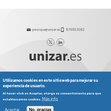
peuropa@unizar.es
876553082
Utilizamos cookies en este sitio web para mejorar su
Aviso Legal
Condiciones generales de uso
experiencia de usuario.
Política de Privacidad
Política de Cookies
Política de Accesibilidad
Al hacer click en Aceptar, otorga su consentimiento para que
Más info
establezcamos cookies.
Aceptar
No, gracias