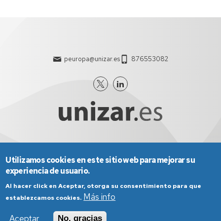
peuropa@unizar.es
876553082
Utilizamos cookies en este sitio web para mejorar su
Aviso Legal
Condiciones generales de uso
experiencia de usuario.
Política de Privacidad
Política de Cookies
Política de Accesibilidad
Al hacer click en Aceptar, otorga su consentimiento para que
Más info
establezcamos cookies.
Aceptar
No, gracias